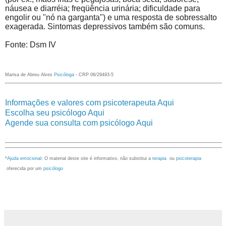
náusea e diarréia; freqüência urinária; dificuldade para
engolir ou "nó na garganta") e uma resposta de sobressalto
exagerada. Sintomas depressivos também são comuns.
Fonte: Dsm IV
Marisa de Abreu Alves
Psicóloga
- CRP 06/29493-5
Informações e valores com psicoterapeuta Aqui
Escolha seu psicólogo Aqui
Agende sua consulta com psicólogo Aqui
*
Ajuda emocional
: O material deste site é informativo, não substitui a
terapia
ou
psicoterapia
oferecida por um
psicólogo