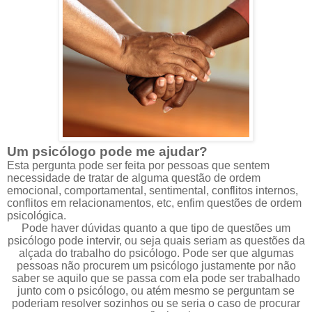
Um psicólogo
pode me ajudar?
Esta pergunta pode ser feita p
or
pessoas que
sentem
necessidade de tratar de alguma questão de ordem
emocional, comportamental, sentimental, conflitos internos,
conflitos em relacionamentos, etc, enfim questões de ordem
psicológica.
P
ode haver dúvidas quanto a q
ue tipo de questões um
psicólogo pode intervir
, ou seja quais seriam as questões d
a
alçada do trabalho do psic
ólo
go. P
o
de ser que algumas
pessoas não procurem um psicólogo justamente por não
saber
se aquilo que se passa com ela pode ser trabalhad
o
junto com o psi
cólo
go
, ou atém mesmo se perguntam se
poderiam resolver s
o
zinhos ou se ser
ia o caso de pro
curar