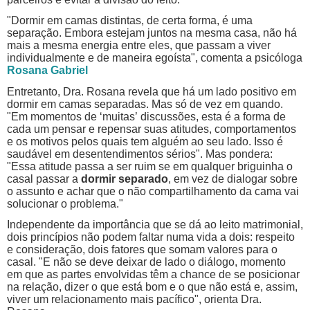
"Dormir em camas distintas, de certa forma, é uma
separação. Embora estejam juntos na mesma casa, não há
mais a mesma energia entre eles, que passam a viver
individualmente e de maneira egoísta", comenta a psicóloga
Rosana Gabriel
Entretanto, Dra. Rosana revela que há um lado positivo em
dormir em camas separadas. Mas só de vez em quando.
"Em momentos de ‘muitas’
discussões, esta é a forma de
cada um pensar e repensar suas atitudes, comportamentos
e os motivos pelos quais tem alguém ao seu lado. Isso é
saudável em desentendimentos sérios". Mas pondera:
"Essa atitude passa a ser ruim se em qualquer briguinha o
casal passar a
dormir separado
, em vez de dialogar sobre
o assunto e achar que o não compartilhamento da cama vai
solucionar o problema."
Independente da importância que se dá ao leito matrimonial,
dois princípios não podem faltar numa vida a dois: respeito
e consideração, dois fatores que somam valores para o
casal. "E não se deve deixar de lado o diálogo, momento
em que as partes envolvidas têm a chance de se posicionar
na relação, dizer o que está bom e o que não está e, assim,
viver um
relacionamento
mais pacífico", orienta Dra.