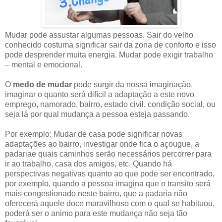
Mudar pode assustar algumas pessoas
.
S
air do velho
conhecido costuma significar sair da zona de conforto e isso
pode desprender muita energia. Mudar
pode
exigir
trabalho
– mental e emocional.
O
medo de mudar
pode surg
ir
da nossa imaginação
,
imaginar o quanto será difícil a adaptação a este novo
emprego, namorado, bairro, estado civil, condição social, ou
seja lá por qual mudança
a pes
soa
esteja passando.
Por exemplo: Mudar de casa pode signi
ficar novas
ada
ptações ao bai
rro, investigar onde fica o açougue, a
padaria
e quais caminhos serão necessários perc
orrer para
ir ao trabalho, cas
a dos amigos, etc. Quando há
per
spectivas negativas quanto ao que pode ser encontrado,
por exemplo, quando a pessoa imagina que o transito
será
mais congestionado neste bai
rro, que a padaria não
oferecerá aquele doce marav
ilhoso com o qual se habituou
,
poderá ser o animo para este mudança não seja tão