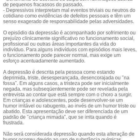
de pequenos fracassos do passado.
- Depressivos interpretam mal eventos triviais ou neutros do
cotidiano como evidências de defeitos pessoais e têm um
senso exagerado de responsabilidade pelas adversidades.
O episódio da depressão é acompanhado por sofrimento ou
prejuízo clinicamente significativo no funcionamento social,
profissional ou outras áreas importantes da vida do
indivíduo. Para alguns indivíduos com episódios mais leves,
o funcionamento pode parecer normal, mas exige um
esforço acentuadamente aumentado.
A depressão é descrita pela pessoa como estando
deprimida, triste, desesperançada, desencorajada ou "na
fossa". Em alguns casos, a tristeza pode ser inicialmente
negada, mas subseqüentemente pode ser revelada pela
entrevista ao contar que está sempre com o choro a surgir.
Em crianças e adolescentes, pode desenvolver-se um
humor irritável ou rabugento, ao invés de um humor triste ou
abatido. Esta apresentação deve ser diferenciada de um
padrão de "criança mimada", que se irrita quando é
frustrada.
Não será considerada depressão quando esta alteração de
humor ocorreu devido ao uso de substância químicas,