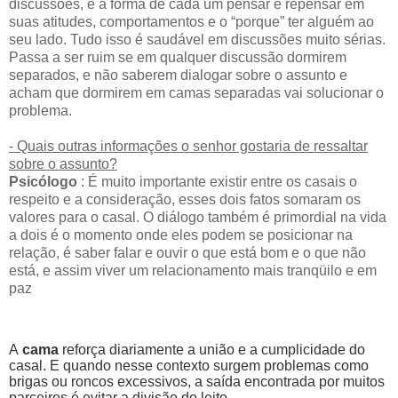
discussões, é a forma de cada um pensar e repensar em
suas atitudes, comportamentos e o “porque” ter alguém ao
seu lado. Tudo isso é saudável em discussões muito sérias.
Passa a ser ruim se em qualquer discussão dormirem
separados, e não saberem dialogar sobre o assunto e
acham que dormirem em camas separadas vai solucionar o
problema.
- Quais outras informações o senhor gostaria de ressaltar
sobre o assunto?
Psicólogo
: É muito importante existir entre os casais o
respeito e a consideração, esses dois fatos somaram os
valores para o casal. O diálogo também é primordial na vida
a dois é o momento onde eles podem se posicionar na
relação, é saber falar e ouvir o que está bom e o que não
está, e assim viver um relacionamento mais tranqüilo e em
paz
A
cama
reforça diariamente a união e a cumplicidade do
casal. E quando nesse contexto surgem problemas como
brigas ou roncos excessivos, a saída encontrada por muitos
parceiros é evitar a divisão do leito.