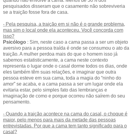
quando não envolve a cama. Menos de 30% dos
pesquisados disseram que o casamento não sobreviveria
se a traição fosse fora de casa.
- Pela pesquisa, a traição em si não é o grande problema,
mas sim o local onde ela aconteceu. Você concorda com
isso?
Psicólogo
: Sim, neste caso a cama passa a ser um objeto
aversivo para a pessoa traída é onde se consumou o ato da
traição. A mulher perdoa mais do que o homem isso já
sabemos estatisticamente, a cama neste contexto
representa o lugar onde o casal dorme todos os dias, onde
eles também têm suas relações, e imaginar que outra
pessoa esteve em sua cama, toda a magia do “ninho do
amor” se acaba, e a cama passa a ser um lugar onde ela
evitaria estar, pelo simples fato das lembranças e
imaginação de como e porque ocorreu não saírem do seu
pensamento.
- Quando a traição acontece na cama do casal, o choque é
maior, pelo menos para mais da metade das pessoas
entrevistadas. Por que a cama tem tanto significado para o
casal?