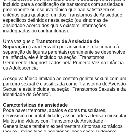
incluído para a codificação de transtornos com ansiedade
proeminente ou esquiva fóbica que não satisfazem os
critérios para qualquer um dos Transtornos de Ansiedade
específicos definidos nesta seção (ou sintomas de
ansiedade acerca dos quais existem informações
inadequadas ou contraditórias).
Uma vez que o
Transtorno de Ansiedade de
Separação
(caracterizado por ansiedade relacionada à
separação de figuras parentais) geralmente se desenvolve
na infância, ele é incluído na seção "Transtornos
Geralmente Diagnosticados pela Primeira Vez na Infância
ou Adolescência".
A esquiva fóbica limitada ao contato genital sexual com um
parceiro sexual é classificada como Transtorno de Aversão
Sexual e está incluída na seção "Transtornos Sexuais e da
Identidade de Gênero".
Características da ansiedade
Pode haver tremores, abalos e dores musculares,
nervosismo ou irritabilidade, associados à tensão muscular.
Muitos indivíduos com Transtorno de Ansiedade
Generalizada também experimentam sintomas somáticos
(por ex., mãos frias e pegajosas; boca seca; sudorese;