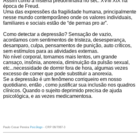
Assim como a histeria predominava no sec. XVIII XIX na
época de Freud.
Uma das expressões da fragilidade humana, principalmente
nesse mundo contemporâneo onde os valores individuais,
familiares e sociais estão de “de pernas pro ar”.
Como detectar a depressão? Sensação de vazio,
acordamos com sentimentos de tristeza, desesperança,
desamparo, culpa, pensamentos de punição, auto críticos,
sem estímulos para as atividades externas.
No nível corporal, tornamos mais lentos, um grande
cansaço, insônia, anorexia, diminuição da pulsão sexual,
etc...necessidade de dormir fora de hora, algumas vezes
excesso de comer que pode substituir a anorexia.
Se a depressão é um fenômeno corriqueiro em nosso
quotidiano, então , como justificar sua inclusão nos quadros
clínicos. Quando o sujeito deprimido precisa de ajuda
psicológica, e as vezes medicamentosa.
Paulo Cesar Pereira
Psicólog
o
- CRP 06/
7087-3