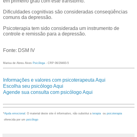
em primeiro grau com este transtorno.
Dificuldades cognitivas são consideradas conseqüências
comuns da depressão.
Psicoterapia tem sido considerada um instrumento de
controle e remissão para a depressão.
Fonte: DS
M IV
Marisa de Abreu Alves
Psicóloga
- CRP 06/29493-5
Informações e valores com psicoterapeuta Aqui
Escolha seu psicólogo Aqui
Agende sua consulta com psicólogo Aqui
*
Ajuda emocional
: O material deste site é informativo, não substitui a
terapia
ou
psicoterapia
oferecida por um
psicólogo