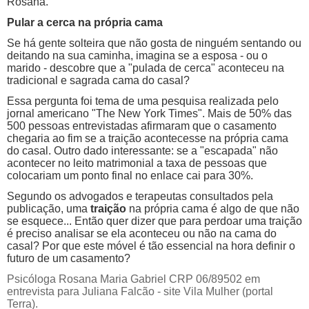
Rosana.
Pular a cerca na própria cama
Se há gente solteira que não gosta de ninguém sentando ou
deitando na sua caminha, imagina se a esposa - ou o
marido - descobre que a "pulada de cerca" aconteceu na
tradicional e sagrada cama do casal?
Essa pergunta foi tema de uma pesquisa realizada pelo
jornal americano "The New York Times". Mais de 50% das
500 pessoas entrevistadas afirmaram que o casamento
chegaria ao fim se a traição acontecesse na própria cama
do casal. Outro dado interessante: se a "escapada" não
acontecer no leito matrimonial a taxa de pessoas que
colocariam um ponto final no enlace cai para 30%.
Segundo os advogados e terapeutas consultados pela
publicação, uma
traição
na própria cama é algo de que não
se esquece... Então quer dizer que para perdoar uma traição
é preciso analisar se ela aconteceu ou não na cama do
casal? Por que este móvel é tão essencial na hora definir o
futuro de um casamento?
Psicóloga Rosana Maria Gabriel CRP 06/89502 em
entrevista para Juliana Falcão - site Vila Mulher (portal
Terra).