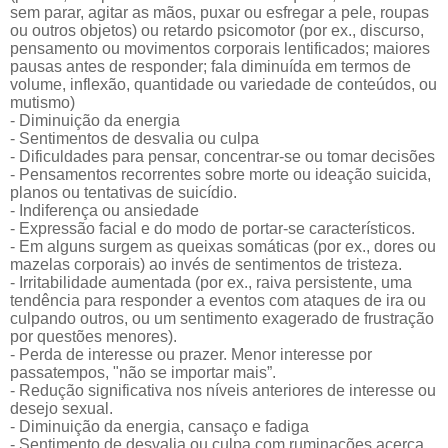
sem parar, agitar as mãos, puxar ou esfregar a pele, roupas
ou outros objetos) ou retardo psicomotor (por ex., discurso,
pensamento ou movimentos corporais lentificados; maiores
pausas antes de responder; fala diminuída em termos de
volume, inflexão, quantidade ou variedade de conteúdos, ou
mutismo)
- Diminuição da energia
- Sentimentos de desvalia ou culpa
- Dificuldades para pensar, concentrar-se ou tomar decisões
- Pensamentos recorrentes sobre morte ou ideação suicida,
planos ou tentativas de suicídio.
- Indiferença ou ansiedade
- Expressão facial e do modo de portar-se característicos.
- Em alguns surgem as queixas somáticas (por ex., dores ou
mazelas corporais) ao invés de sentimentos de tristeza.
- Irritabilidade aumentada (por ex., raiva persistente, uma
tendência para responder a eventos com ataques de ira ou
culpando outros, ou um sentimento exagerado de frustração
por questões menores).
- Perda de interesse ou prazer. Menor interesse por
passatempos, "não se importar mais”.
-
Redução significativa nos níveis anteriores de interesse ou
desejo sexual.
- Diminuição da energia, cansaço e fadiga
- Sentimento de desvalia ou culpa com ruminações acerca