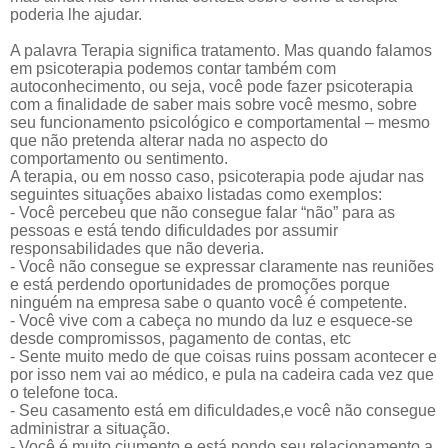
poderia lhe ajudar.
A palavra
Terapia significa tratamento. Mas quando falamos
em psicoterapia podemos contar também com
autoconhecimento, ou seja, você pode fazer psicoterapia
com a finalidade de
saber mais sobre você mesmo, sobre
seu funcionamento psicológico e comportamental – mesmo
que não pretenda alterar nada
no as
pecto do
comportamento ou sentimento.
A tera
pia, ou em nosso caso, psicoterapia pode
ajudar
n
as
seguintes situações abaixo listadas como exemplos:
- Você percebeu que não consegue falar “não” para as
pessoas e está
tendo d
i
ficuldades por assumir
responsabilidades que não
deveria.
- Você não consegue se expressar claramente nas reuniões
e está perdendo oportunidades de promoções porque
ninguém na empresa sabe o quanto você é competente.
- Você vive com a cabeça no mundo da luz e esquece-se
desde compromisso
s, pagamento de contas, etc
- Sente muito medo de que coisas ruins possam acontecer e
por isso nem vai ao médico, e pula na cadeira cada vez que
o telefone toca.
- Seu casamento está
em dificuldades
,
e
você não consegue
adm
inistrar a situação.
- Você é muito ciumento e está pondo seu relacionamento a