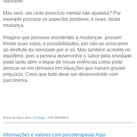
favorável.
Mas
ser
á
um certo exercício mental não ajudaria?
P
or
exemplo procurar os aspectos posit
ivos, e reais, desta
mudança.
Imagino que pessoas resistentes
à
mudanças possam
limitar suas vidas, e possibili
dades, por não se arriscarem
ao desfrute da novidade
por si só.
Mas também a
credi
to
no
equilíbrio
, pois a pessoa desenvolve o sabor pela novidade
pode tanto abrir o leque de novas vivên
cias como pode
arriscar-se em demasia em situações que traria
m graves
prejuí
zos. Creio que tudo deve ser dese
n
volvido com
parcimonia.
Marisa de Abreu Alves
Psicóloga
- CRP 06/29493-5
Informações e valores com psicoterapeuta Aqui