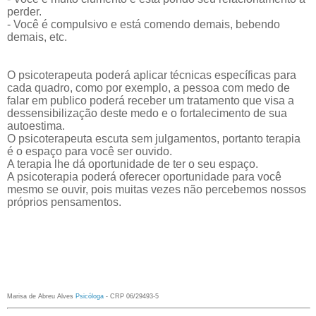
perder.
- Você é compulsivo e está comendo demais, bebendo
demais, etc.
O psicoterapeuta
poderá aplicar
técnicas específicas para
cada quadro, como por exemplo, a pessoa
com
medo de
falar em publico poderá receber um tratamento que visa a
dessensibilização deste medo e o fortalecimento de sua
autoestima.
O psicoterapeuta escuta sem
julgamentos
, portanto terapia
é o espaço para você ser ouvido
.
A terapia lhe dá oportunidade de ter o seu espaço
.
A psicoterapia
poderá oferecer
oportunidade para você
mesmo se ouvir, pois muitas vezes n
ão
percebemos nossos
próprios pensamentos.
Marisa de Abreu Alves
Psicóloga
- CRP 06/29493-5