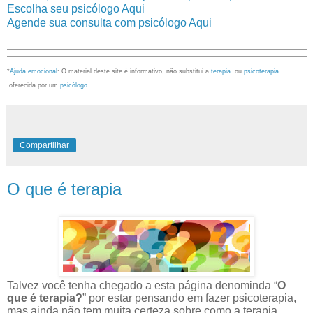
Escolha seu psicólogo Aqui
Agende sua consulta com psicólogo Aqui
*
Ajuda emocional
: O material deste site é informativo, não substitui a
terapia
ou
psicoterapia
oferecida por um
psicólogo
Compartilhar
O que é terapia
Talvez você tenha chegado a esta página
denominda
“
O
que é terapia?
”
por estar
pensando em fazer psicoterapia,
mas ainda não tem muita certeza sobre como a terapia