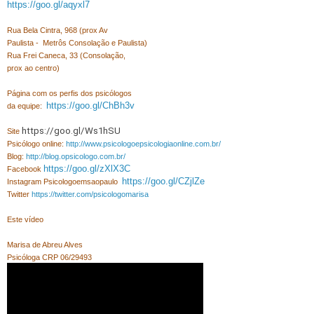
https://goo.gl/aqyxl7
Rua Bela Cintra, 968 (prox Av
Paulista -
Metrôs Consolação e Paulista)
Rua Frei Caneca, 33 (Consolação,
prox ao centro)
Página com os perfis dos psicólogos
https://goo.gl/ChBh3v
da equipe:
https://goo.gl/Ws1hSU
Site
Psicólogo online:
http://www.psicologoepsicologiaonline.com.br/
Blog:
http://blog.opsicologo.com.br/
https://goo.gl/zXlX3C
Facebook
https://goo.gl/CZjlZe
Instagram Psicologoemsaopaulo
Twitter
https://twitter.com/psicologomarisa
Este vídeo
Marisa de Abreu Alves
Psicóloga CRP 06/29493