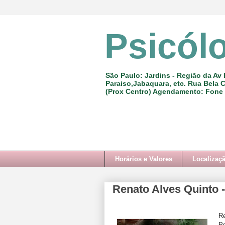
Psicól
São Paulo: Jardins - Região da Av 
Paraiso,Jabaquara, etc. Rua Bela C
(Prox Centro) Agendamento: Fone
Horários e Valores
Localizaç
Renato Alves Quinto 
Re
Ps