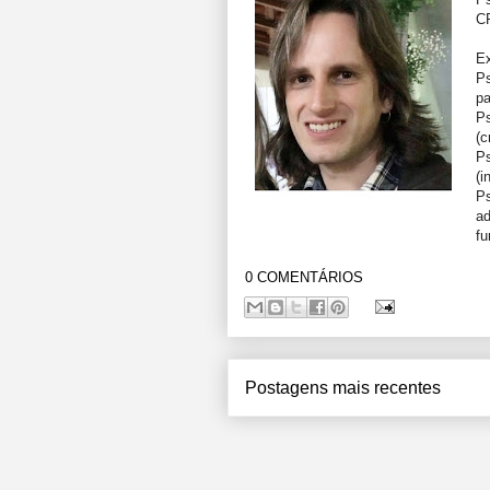
C
Ex
Ps
pa
Ps
(c
Ps
(i
Ps
ad
fu
0 COMENTÁRIOS
Postagens mais recentes