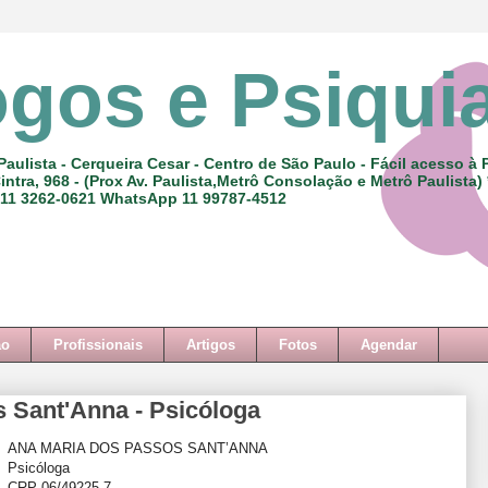
ogos e Psiqui
Paulista - Cerqueira Cesar - Centro de São Paulo - Fácil acesso à 
intra, 968 - (Prox Av. Paulista,Metrô Consolação e Metrô Paulista)
 11 3262-0621 WhatsApp 11 99787-4512
ão
Profissionais
Artigos
Fotos
Agendar
 Sant'Anna - Psicóloga
ANA MARIA DOS PASSOS SANT’ANNA
Psicóloga
CRP 06/49225-7