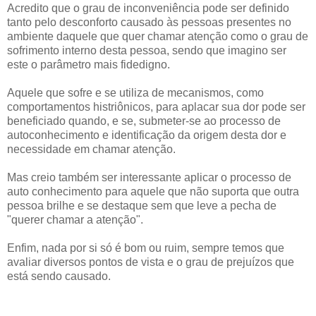
Acredito que o grau de
inconveniência pode ser definido
tanto pelo desconforto ca
usado às pessoas presentes no
ambiente daquele que quer chamar atenção como o grau de
sofrimento interno desta pessoa
, sendo que imagino ser
este o
parâmetro
mais fidedigno.
Aquele que sofre e se utiliza de mecanis
mos,
como
comportamentos histri
ô
n
icos, para aplacar sua dor
pode ser
beneficiado
quando, e se, submeter
-se ao processo de
autoconhecimento e identificação da origem desta dor e
necessidade em chamar atenção.
Mas creio também ser
interessante aplicar o pr
ocesso de
auto conhecimento para aquele que não suporta que outra
pessoa brilhe e se des
taque sem que leve a pecha de
"querer chamar a atenção".
Enfim, nada por si só é
bom ou ruim, sempre temos que
avaliar diversos pontos de vista e o grau de preju
í
zos que
está sendo cau
sado.