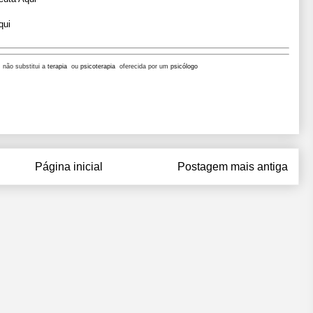
qui
, não substitui a
terapia
ou
psicoterapia
oferecida por um
psicólogo
Página inicial
Postagem mais antiga