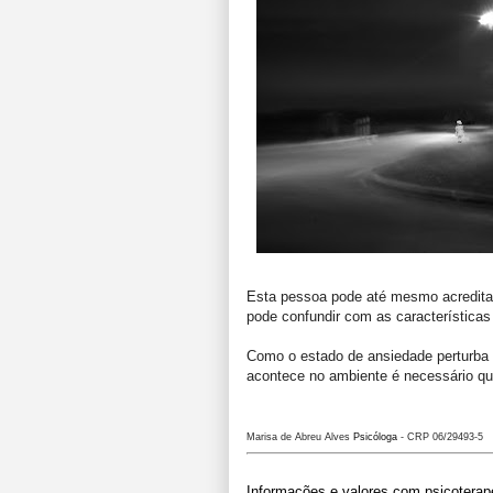
Esta pessoa pode
até mesmo acredita
pode confundir com
as características
Como o estado de ansiedade perturba 
acontece no ambiente é necessário que
Marisa de Abreu Alves
Psicóloga
- CRP 06/29493-5
Informações e valores com psicoterap