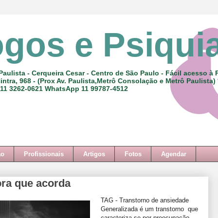
ogos e Psiqui
Paulista - Cerqueira Cesar - Centro de São Paulo - Fácil acesso à 
intra, 968 - (Prox Av. Paulista,Metrô Consolação e Metrô Paulista)
 11 3262-0621 WhatsApp 11 99787-4512
ão
Profissionais
Artigos
Fotos
Agendar
ra que acorda
TAG - Transtorno de ansiedade
Generalizada é um transtorno que
caracteriza-se por preocupação