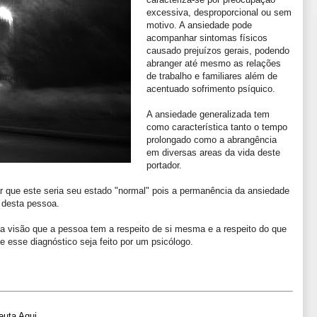
excessiva, desproporcional ou sem
motivo. A ansiedade pode
acompanhar sintomas físicos
causa
do
prejuízos
gerais
, podendo
abrange
r
até mesmo as relações
de trabalho e familiares além de
acentuado sofrimento psíquico
.
A ansiedade generalizada
tem
como característica tanto o tempo
prolongado como a abra
n
gê
ncia
em diversas a
reas da vida deste
portador.
r que este seria seu estado "normal" pois a permanência da ansiedade
 desta pes
soa.
a visão que a pessoa tem a respeito de si mesma e a respeito do que
 esse diagnóstico seja feito por um psicólogo.
euta Aqui