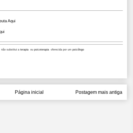
euta Aqui
qui
, não substitui a
terapia
ou
psicoterapia
oferecida por um
psicólogo
Página inicial
Postagem mais antiga