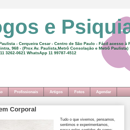
ogos e Psiqui
Paulista - Cerqueira Cesar - Centro de São Paulo - Fácil acesso à 
intra, 968 - (Prox Av. Paulista,Metrô Consolação e Metrô Paulista)
 11 3262-0621 WhatsApp 11 99787-4512
ão
Profissionais
Artigos
Fotos
Agendar
em Corporal
Tudo o que vivemos, pensamos,
sentimos e experimentamos,
passa pelos sentidos do corpo: