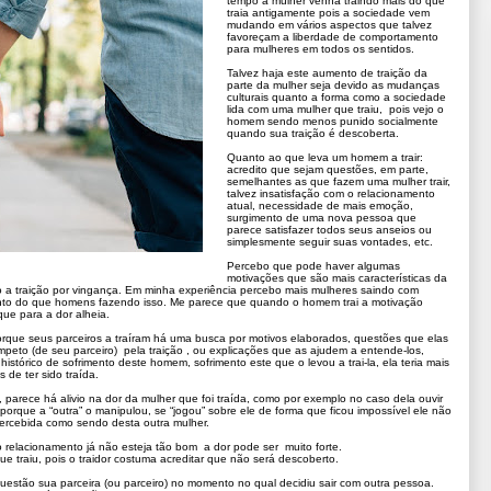
tempo a mulher venha traindo mais do que
traia antigamente pois a sociedade vem
mudando em vários aspectos que talvez
favoreçam a liberdade de comportamento
para mulheres em todos os sentidos.
Talvez haja este aumento de traição da
parte da mulher seja devido as mudanças
culturais quanto a forma como a sociedade
lida com uma mulher que traiu, pois vejo o
homem sendo menos punido socialmente
quando sua traição é descoberta.
Quanto ao que leva um homem a trair:
acredito que sejam questões, em parte,
semelhantes as que fazem uma mulher trair,
talvez insatisfação com o relacionamento
atual, necessidade de mais emoção,
surgimento de uma nova pessoa que
parece satisfazer todos seus anseios ou
simplesmente seguir suas vontades, etc.
Percebo que pode haver algumas
motivações que são mais características da
o a traição por vingança. Em minha experiência percebo mais mulheres saindo com
mento do que homens fazendo isso. Me parece que quando o homem trai a motivação
que para a dor alheia.
que seus parceiros a traíram há uma busca por motivos elaborados, questões que elas
ímpeto (de seu parceiro) pela traição , ou explicações que as ajudem a entende-los,
istórico de sofrimento deste homem, sofrimento este que o levou a trai-la, ela teria mais
 de ter sido traída.
parece há alivio na dor da mulher que foi traída, como por exemplo no caso dela ouvir
orque a “outra” o manipulou, se “jogou” sobre ele de forma que ficou impossível ele não
 percebida como sendo desta outra mulher.
 relacionamento já não esteja tão bom a dor pode ser muito forte.
e traiu, pois o traidor costuma acreditar que não será descoberto.
uestão sua parceira (ou parceiro) no momento no qual decidiu sair com outra pessoa.