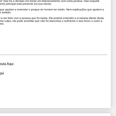
air” mas há a decisão em iniciar um relacionamento com outra pessoa, mas naquele
ento principal está presente em sua mente.
 que ajudam a entender o porque do homem ter traído. Nem explicações que ajudem a
o isolado.
 a ser feito com a pessoa que foi traída. Ela poderá entender a si mesma diante desta
a culpa, ela pode acreditar que não foi atenciosa o suficiente e isso levou o outro a
tro.
euta Aqui
qui