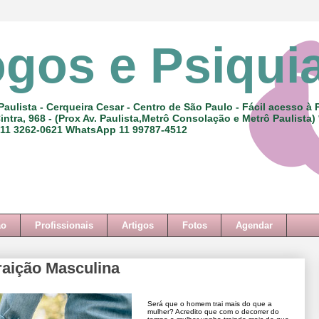
ogos e Psiqui
Paulista - Cerqueira Cesar - Centro de São Paulo - Fácil acesso à 
intra, 968 - (Prox Av. Paulista,Metrô Consolação e Metrô Paulista)
 11 3262-0621 WhatsApp 11 99787-4512
ão
Profissionais
Artigos
Fotos
Agendar
raição Masculina
Será que o homem trai mais do que a
mulher? Acredito que com o decorrer do