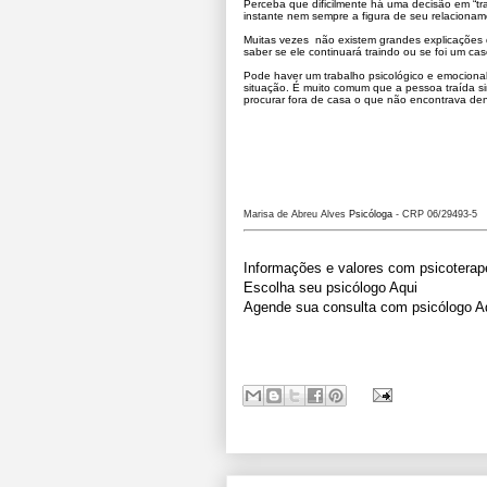
Perceba que dificilmente há uma decisão em “tr
instante nem sempre a figura de seu relacionam
Muitas vezes não existem grandes explicações
saber se ele continuará traindo ou se foi um cas
Pode haver um trabalho psicológico e emocional
situação. É muito comum que a pessoa traída sint
procurar fora de casa o que não encontrava den
Marisa de Abreu Alves
Psicóloga
- CRP 06/29493-5
Informações e valores com psicoterap
Escolha seu psicólogo Aqui
Agende sua consulta com psicólogo A