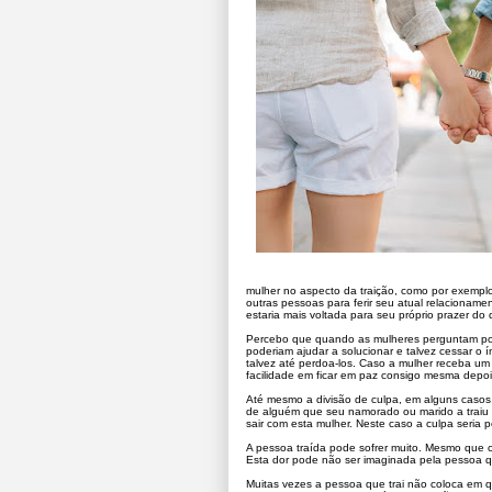
mulher no aspecto da traição, como por exempl
outras pessoas para ferir seu atual relaciona
estaria mais voltada para seu próprio prazer do 
Percebo que quando as mulheres perguntam por
poderiam ajudar a solucionar e talvez cessar o 
talvez até perdoa-los. Caso a mulher receba um h
facilidade em ficar em paz consigo mesma depois
Até mesmo a divisão de culpa, em alguns casos, 
de alguém que seu namorado ou marido a traiu p
sair com esta mulher. Neste caso a culpa seria
A pessoa traída pode sofrer muito. Mesmo que o
Esta dor pode não ser imaginada pela pessoa qu
Muitas vezes a pessoa que trai não coloca em q