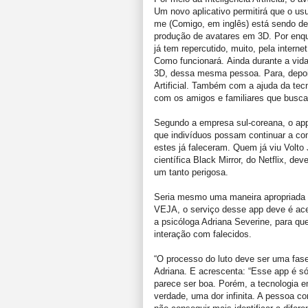
Um novo aplicativo permitirá que o usu
me (Comigo, em inglês) está sendo des
produção de avatares em 3D. Por enq
já tem repercutido, muito, pela internet
Como funcionará. Ainda durante a vida
3D, dessa mesma pessoa. Para, depois 
Artificial. Também com a ajuda da tecno
com os amigos e familiares que busca
Segundo a empresa sul-coreana, o app
que indivíduos possam continuar a c
estes já faleceram. Quem já viu Volto 
científica Black Mirror, do Netflix, d
um tanto perigosa.
Seria mesmo uma maneira apropriada d
VEJA, o serviço desse app deve é ace
a psicóloga Adriana Severine, para q
interação com falecidos.
“O processo do luto deve ser uma fase
Adriana. E acrescenta: “Esse app é só 
parece ser boa. Porém, a tecnologia e
verdade, uma dor infinita. A pessoa co