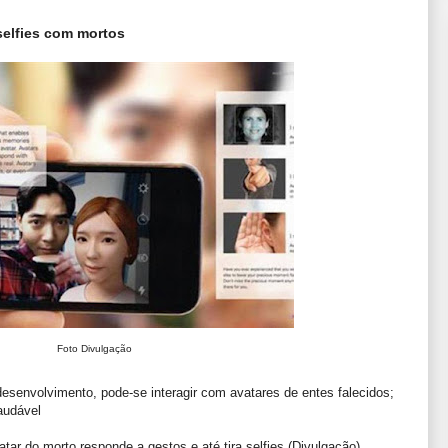
selfies com mortos
Foto Divulgação
esenvolvimento, pode-se interagir com avatares de entes falecidos;
audável
avatar do morto responde a gestos e até tira selfies (Divulgação)