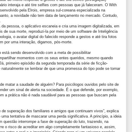
ário interaja e até tire selfies com pessoas que já faleceram. O With
envolvido pela Elrois, empresa sul-coreana especializada na
uanto, a novidade não tem data de lançamento no mercado. Contudo,
.
 da pessoa, o aplicativo escaneia e cria uma imagem digitalizada, em
de sua morte, reproduzi-la por meio de um software de Inteligência
logia, o avatar digital do falecido responde a gestos e até tira fotos
m por uma interação, digamos, pós-morte.
 está sendo desenvolvido com a meta de possibilitar
ompartilhar momentos com os seus entes queridos, mesmo quando
Já, primeiro episódio da segunda temporada da série de ficção-
eve naturalmente se lembrar de que uma promessa do tipo pode se tornar
e matar a saudade de alguém? Para psicólogos ouvidos pelo site de
nder um sinal de alerta na sociedade. É o que defende, por exemplo,
uem a prática não é nada saudável para as pessoas que buscam pela
 de superação dos familiares e amigos que continuam vivos”, explica
uma tentativa de mascarar uma perda significativa. A princípio, a ideia
m questão interrompe a fase de superação do luto, trazendo, na
rre o risco de acreditar em algo completamente fantasioso e, assim,