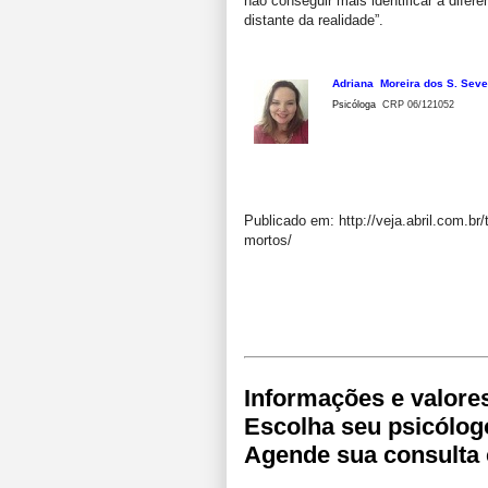
não conseguir mais identificar a difere
distante da realidade”.
Adriana Moreira dos S.
Seve
Psicóloga
CRP 06/121052
Publicado em: http://veja.abril.com.br
mortos/
Informações e valore
Escolha seu psicólog
Agende sua consulta