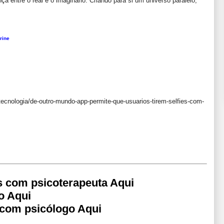
nça entre o real e o imaginário. Criando para si um universo paralelo,
rine
/tecnologia/de-outro-mundo-app-permite-que-usuarios-tirem-selfies-com-
s com psicoterapeuta Aqui
o Aqui
 com psicólogo Aqui