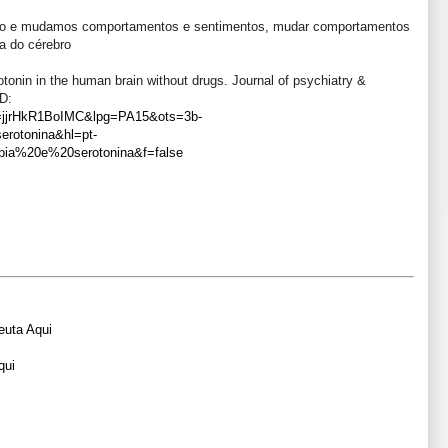
bro e mudamos comportamentos e sentimentos, mudar comportamentos
a do cérebro
tonin in the human brain without drugs. Journal of psychiatry &
ID:
id=jjrHkR1BoIMC&lpg=PA15&ots=3b-
rotonina&hl=pt-
ia%20e%20serotonina&f=false
euta Aqui
qui