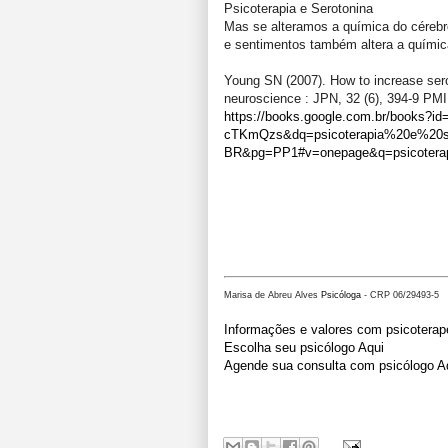
Psicoterapia e Serotonina
Mas se alteramos a química do cére
e sentimentos também altera a químic
Young SN (2007). How to increase sero
neuroscience : JPN, 32 (6), 394-9 PM
https://books.google.com.br/books?
cTKmQzs&dq=psicoterapia%20e%20se
BR&pg=PP1#v=onepage&q=psicoterap
Marisa de Abreu Alves
Psicóloga
- CRP 06/29493-5
Informações e valores com psicoterap
Escolha seu psicólogo Aqui
Agende sua consulta com psicólogo A