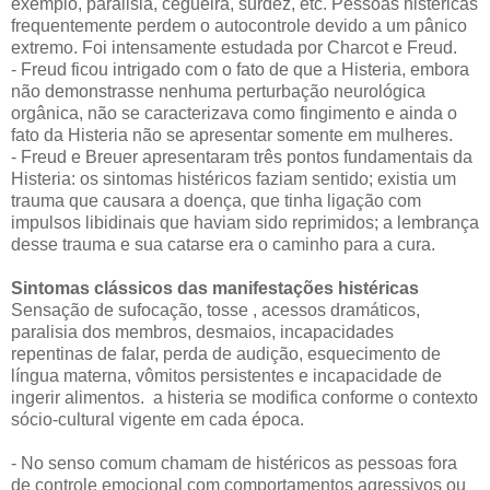
exemplo, paralisia, cegueira, surdez, etc. Pessoas histéricas
frequentemente perdem o autocontrole devido a um pânico
extremo. Foi intensamente estudada por Charcot e Freud.
- Freud ficou intrigado com o fato de que a Histeria, embora
não demonstrasse nenhuma perturbação neurológica
orgânica, não se caracterizava como fingimento e ainda o
fato da Histeria não se apresentar somente em mulheres.
- Freud e Breuer apresentaram três pontos fundamentais da
Histeria: os sintomas histéricos faziam sentido; existia um
trauma que causara a doença, que tinha ligação com
impulsos libidinais que haviam sido reprimidos; a lembrança
desse trauma e sua catarse era o caminho para a cura.
Sintomas clássicos das manifestações histéricas
Sensação de sufocação, tosse , acessos dramáticos,
paralisia dos membros, desmaios, incapacidades
repentinas de falar, perda de audição, esquecimento de
língua materna, vômitos persistentes e incapacidade de
ingerir alimentos. a histeria se modifica conforme o contexto
sócio-cultural vigente em cada época.
- No senso comum chamam de histéricos as pessoas fora
de controle emocional com comportamentos agressivos ou