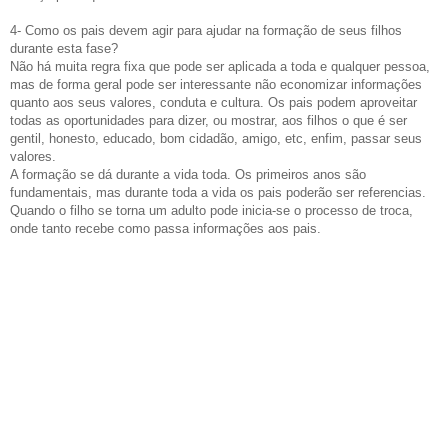
4- Como os pais devem agir para ajudar na formação de seus filhos
durante esta fase?
Não há muita regra fixa que
pode ser aplicada a toda e qua
lquer pessoa
,
mas de forma geral pode ser interessante não
economiza
r
informações
quanto aos seus valores, conduta e cultura. Os pais
podem
aproveitar
todas as oportunidades para dizer, ou mostrar, aos filhos o que é ser
gentil, honesto, educado, bom cidadão, amigo, etc
, enfim, passar seus
valores
.
A formação se dá durante a vida toda. Os primeiros anos são
fundamentais,
m
as durante toda a vida os pais
poderão ser
referencias.
Quando o filho se torna um adulto pode inicia-se o processo de troca,
onde tanto
recebe como passa informações aos pais.