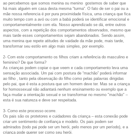
ao p
ercebemos que somos menina ou menino gost
e
mos de saber que
há mais alguém em casa desta mesma “turma“. O fato de ser o pai ou a
mãe nossa referencia é por pura proximidade física, uma criança que fica
muito tempo com a avó ou com a babá
poderá se
identificar emocional e
comportamentalmente com ela. Nosso aprendizado se dá, entr
e outros
aspectos,
com a repetição dos comportamentos observados, mesmo que
mais tarde esses comportamentos sejam abandonados. Sendo assim,
uma menina que repete atitudes de vaidade da mãe pode, mais tarde,
transformar seu estilo em algo mais simples
, por exemplo.
2- Com este comportamento os filhos criam a referência do masculino e
feminino? De que forma?
As crianças podem copia
r
o que veem e cada comportamento
leva
uma
sensação associada. Um pai com postura de “machão” poderá informar
ao filho
,
tanto pela observação do filho como pelas palavras dirigidas
pelo pai
,
que é esta a postura que um homem deve ter. Mas se a criança
for homossexual não adiantará nenhum ensinamento ou exemplo que a
faça mudar a orientação sexual e se transformar no mesmo "machão" –
esta é sua natureza e deve ser respeitada.
3-
C
omo este processo ocorre.
Os pais são os protetores e cuidadores da criança – esta conexão pode
criar um sentimento de confiança e modelo. Os pais podem ser
admirados (todo pai pode ser um herói, pelo menos por um período), e
a
criança pode
querer ser como seu herói.