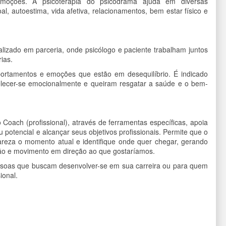
 emoções. A psicoterapia do psicodrama ajuda em diversas
l, autoestima, vida afetiva, relacionamentos, bem estar físico e
alizado em parceria, onde psicólogo e paciente trabalham juntos
ias.
portamentos e emoções que estão em desequilíbrio. É indicado
lecer-se emocionalmente e queiram resgatar a saúde e o bem-
Coach (profissional), através de ferramentas específicas, apoia
u potencial e alcançar seus objetivos profissionais. Permite que o
areza o momento atual e identifique onde quer chegar, gerando
ção e movimento em direção ao que gostaríamos.
ssoas que buscam desenvolver-se em sua carreira ou para quem
ional.