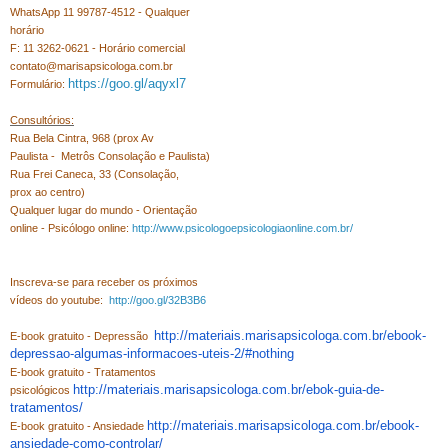
WhatsApp 11 99787-4512 - Qualquer
horário
F: 11 3262-0621 - Horário comercial
contato@marisapsicologa.com.br
https://goo.gl/aqyxl7
Formulário:
Consultórios:
Rua Bela Cintra, 968 (prox Av
Paulista -
Metrôs Consolação e Paulista)
Rua Frei Caneca, 33 (Consolação,
prox ao centro)
Qualquer lugar do mundo - Orientação
online - Psicólogo online:
http://www.psicologoepsicologiaonline.com.br/
Inscreva-se para receber os próximos
vídeos do youtube:
http://goo.gl/32B3B6
http://materiais.marisapsicologa.com.br/ebook-
E-book gratuito - Depressão
depressao-algumas-informacoes-uteis-2/#nothing
E-book gratuito - Tratamentos
http://materiais.marisapsicologa.com.br/ebok-guia-de-
psicológicos
tratamentos/
http://materiais.marisapsicologa.com.br/ebook-
E-book gratuito - Ansiedade
ansiedade-como-controlar/