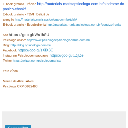
http://materiais.marisapsicologa.com.br/sindrome-do-
E-book gratuito - Pânico
panico-ebook/
E-book gratuito - TDAH Déficit de
atenção
http://materiais.marisapsicologa.com.br/tdah/
E-book gratuito - Esquizofrenia
http://materiais.marisapsicologa.com.br/esquizofrenia/
https://goo.gl/Ws1hSU
Site
Psicólogo online:
http://www.psicologoepsicologiaonline.com.br/
Blog:
http://blog.opsicologo.com.br/
https://goo.gl/zXlX3C
Facebook
https://goo.gl/CZjlZe
Instagram Psicologoemsaopaulo
Twitter
https://twitter.com/psicologomarisa
Este vídeo
Marisa de Abreu Alves
Psicóloga CRP 06/29493
Compartilhar