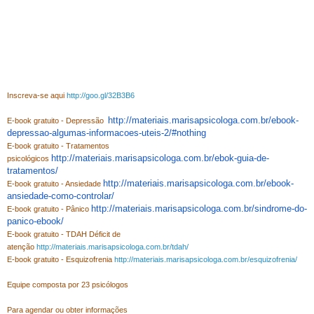
Inscreva-se aqui
http://goo.gl/32B3B6
http://materiais.marisapsicologa.com.br/ebook-
E-book gratuito - Depressão
depressao-algumas-informacoes-uteis-2/#nothing
E-book gratuito - Tratamentos
http://materiais.marisapsicologa.com.br/ebok-guia-de-
psicológicos
tratamentos/
http://materiais.marisapsicologa.com.br/ebook-
E-book gratuito - Ansiedade
ansiedade-como-controlar/
http://materiais.marisapsicologa.com.br/sindrome-do-
E-book gratuito - Pânico
panico-ebook/
E-book gratuito - TDAH Déficit de
atenção
http://materiais.marisapsicologa.com.br/tdah/
E-book gratuito - Esquizofrenia
http://materiais.marisapsicologa.com.br/esquizofrenia/
Equipe composta por 23 psicólogos
Para agendar ou obter informações