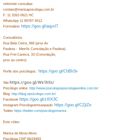
referente consultas:
contato@marisapsicologa.com.br
F: 11 3262-0621 HC
WhatsApp 11 99787-4512
https://goo.gl/aqyxl7
Formulário:
Consultórios:
Rua Bela Cintra, 968 (prox Av
Paulista -
Metrôs Consolação e Paulista)
Rua Frei Caneca, 33 (Consolação,
prox ao centro)
https://goo.gl/ChBh3v
Perfis dos psicólogos:
https://goo.gl/Ws1hSU
Site
Psicólogo online:
http://www.psicologoepsicologiaonline.com.br/
Blog:
http://blog.opsicologo.com.br/
https://goo.gl/zXlX3C
Facebook
https://goo.gl/CZjlZe
Instagram Psicologoemsaopaulo
Twitter
https://twitter.com/psicologomarisa
Este vídeo
Marisa de Abreu Alves
Psicóloga CRP 06/29493