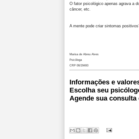
O fator psicológico apenas agrava a do
câncer, etc.
A mente pode criar sintomas positivos
Marisa de Abreu Alves
Psicóloga
CRP 06/29493
Informações e valore
Escolha seu psicólog
Agende sua consulta