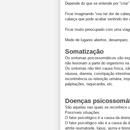
Depende do que se entende por “criar”
Ficar imaginando “vou ter dor de cabe
cabeça que pode acabar sentindo dor 
Ficar muito preocupado com uma viage
Medo de lugares abertos, desamparo, po
Somatização
Os sintomas psicossomáticos são exp
não lesionam a parte do organismo na
Os sintomas não têm causa física, s
náusea, diarreia, constipação intestina
incontinência ou retenção urinária, im
palpitações, taquicardia, etc.
Doenças psicossomá
São aquelas nas quais se reconhece u
Possíveis situações:
O fator psicológico é a causa da doenç
O fator psicológico não é a causa da d
artrite reumatoide, lúpus, asma e bronq