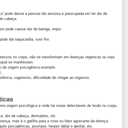
ça” pode deixar a pessoa tão ansiosa e preocupada em ter dor de
de cabeça.
m pode causar dor de barriga, enjoo.
de dar taquicardia, suor frio.
ressos no corpo, não se transformam em doenças organicas ou seja
 qual se manifestam.
ão de origem psicogênica exemplo:
l,
potência, vaginismo, dificuldade de chegar ao orgasmo,
ticas
ma origem psicológica e onde há sinais detectáveis de lesão no corpo.
a: dor de cabeça, dermatites, etc.
oença, mas é o gatilho para a crise ou fator agravante da doença:
uite psicogênicas, psoríase, herpes labial e genital, etc.