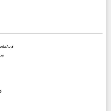
euta Aqui
qui
o