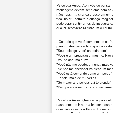
Psicóloga Áurea: Ao invés de pensarm
mensagens devem ser claras para as c
nãos, assim a criança cresce em um 
fica "no ar", permite a criança imagi
pode gerar sentimentos de insegurança
que irá acontecer se tiver um ou outr
- Gostaria que você comentasse as fra
para mostrar para o filho que não est
"Seu molenga, você cai toda hora".
"Você é um preguiçoso, mesmo. Não va
"Vou te dar uma surra".
"Você não me obedece; nunca mais vo
"Se não me obedecer vai ficar um mê
"Você está comendo como um porco."
"Já falei mais de mil vezes."
"Se mexer aí o policial vai te prender
"Por que você não faz como seu irmão
Psicóloga Áurea: Quando os pais defin
casa antes de ir na rua brincar, essa 
consciente dos resultados do que faz