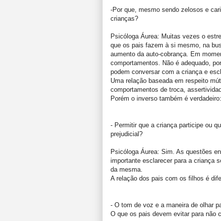
-Por que, mesmo sendo zelosos e car
crianças?
Psicóloga Áurea: Muitas vezes o estress
que os pais fazem à si mesmo, na bu
aumento da auto-cobrança. Em moment
comportamentos. Não é adequado, por
podem conversar com a criança e escl
Uma relação baseada em respeito mút
comportamentos de troca, assertivida
Porém o inverso também é verdadeiro: 
- Permitir que a criança participe ou
prejudicial?
Psicóloga Áurea: Sim. As questões ent
importante esclarecer para a criança 
da mesma.
A relação dos pais com os filhos é dif
- O tom de voz e a maneira de olhar 
O que os pais devem evitar para não c