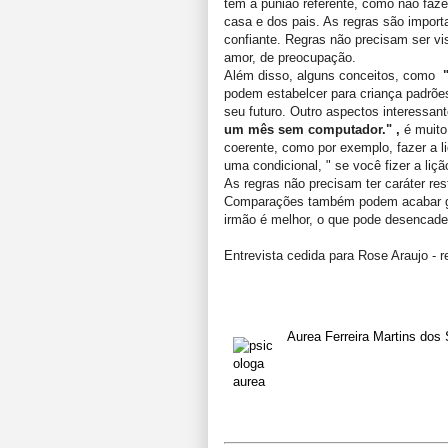
tem a punião referente, como não fazer
casa e dos pais. As regras são import
confiante. Regras não precisam ser v
amor, de preocupação.
Além disso, alguns conceitos, como
podem estabelcer para criança padrõe
seu futuro. Outro aspectos interessan
um mês sem computador." ,
é muito
coerente, como por exemplo, fazer a l
uma condicional, " se você fizer a liçã
As regras não precisam ter caráter rest
Comparações também podem acabar ger
irmão é melhor, o que pode desencade
Entrevista
cedida
para Rose Araujo -
r
Aurea Ferreira Martins dos