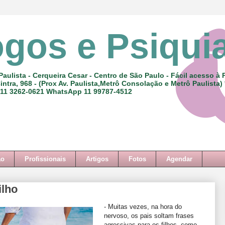
ogos e Psiqui
Paulista - Cerqueira Cesar - Centro de São Paulo - Fácil acesso à 
intra, 968 - (Prox Av. Paulista,Metrô Consolação e Metrô Paulista)
 11 3262-0621 WhatsApp 11 99787-4512
ão
Profissionais
Artigos
Fotos
Agendar
ilho
- Muitas vezes, na hora do
nervoso, os pais soltam frases
agressivas para os filhos, como