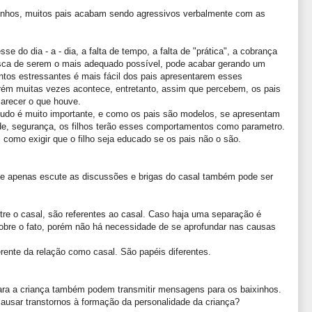
inhos, muitos pais acabam sendo agressivos verbalmente com as
e do dia - a - dia, a falta de tempo, a falta de "prática", a cobrança
sca de serem o mais adequado possível, pode acabar gerando um
os estressantes é mais fácil dos pais apresentarem esses
ém muitas vezes acontece, entretanto, assim que percebem, os pais
arecer o que houve.
udo é muito importante, e como os pais são modelos, se apresentam
de, segurança, os filhos terão esses comportamentos como parametro.
como exigir que o filho seja educado se os pais não o são.
 que apenas escute as discussões e brigas do casal também pode ser
re o casal, são referentes ao casal. Caso haja uma separação é
sobre o fato, porém não há necessidade de se aprofundar nas causas
erente da relação como casal. São papéis diferentes.
para a criança também podem transmitir mensagens para os baixinhos.
ausar transtornos à formação da personalidade da criança?