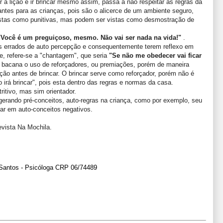
 a lição e ir brincar mesmo assim, passa a não respeitar as regras da
antes para as crianças, pois são o alicerce de um ambiente seguro,
istas como punitivas, mas podem ser vistas como desmostração de
"Você é um preguiçoso, mesmo. Não vai ser nada na vida!"
.
s errados de auto percepção e consequentemente terem reflexo em
te, refere-se a "chantagem", que seria
"Se não me obedecer vai ficar
 bacana o uso de reforçadores, ou premiações, porém de maneira
ição antes de brincar. O brincar serve como reforçador, porém não é
o irá brincar", pois esta dentro das regras e normas da casa.
ritivo, mas sim orientador.
ando pré-conceitos, auto-regras na criança, como por exemplo, seu
ar em auto-conceitos negativos.
evista Na Mochila.
 Santos - Psicóloga CRP 06/74489