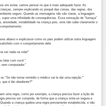
os em evitar, vamos pensar no que é mais adequado fazer. As
rianças, sempre explicando os porquê das coisas, das regras, dos
ambiente seguro. Quando as mensagens não são claras, a linguagem
nar, supor uma infinidade de consequências. Essa sensação de "fumaça"
, ansiedade, instabilidade na criança pois, esta não sabe claramente o
o comportamento.
ses abaixo e explicasse como os pais podem utilizar outra linguagem
á satisfeito com o comportamento dele:
i ser nada na vida!"
u falar com você."
s sem computador."
", ou "Se não tomar remédio o médico vai te dar uma injeção.
"
, que é tão obediente?
"
em uma regra, como por exemplo, a criança precisa fazer a lição de
regra precisa ser cumprida, de forma que a criança sinta-se segura e
. Quando a criança quebra uma regra previamente estabelecida, e não