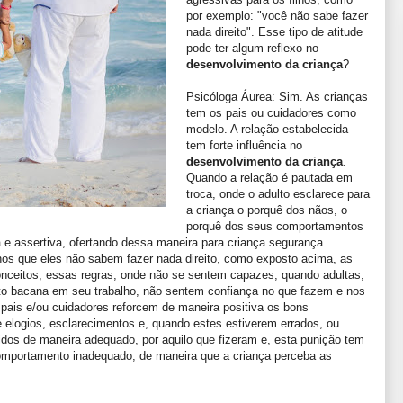
por exemplo: "você não sabe fazer
nada direito". Esse tipo de atitude
pode ter algum reflexo no
desenvolvimento da criança
?
Psicóloga Áurea: Sim. As crianças
tem os pais ou cuidadores como
modelo. A relação estabelecida
tem forte influência no
desenvolvimento da criança
.
Quando a relação é pautada em
troca, onde o adulto esclarece para
a criança o porquê dos nãos, o
porquê dos seus comportamentos
a e assertiva, ofertando dessa maneira para criança segurança.
hos que eles não sabem fazer nada direito, como exposto acima, as
nceitos, essas regras, onde não se sentem capazes, quando adultas,
to bacana em seu trabalho, não sentem confiança no que fazem e nos
 pais e/ou cuidadores reforcem de maneira positiva os bons
 elogios, esclarecimentos e, quando estes estiverem errados, ou
dos de maneira adequado, por aquilo que fizeram e, esta punição tem
comportamento inadequado, de maneira que a criança perceba as